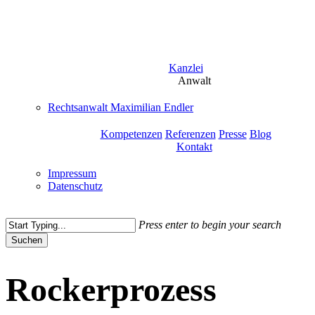
Skip
to
main
content
Kanzlei
Anwalt
Rechtsanwalt Maximilian Endler
Kompetenzen
Referenzen
Presse
Blog
Kontakt
Impressum
Datenschutz
Press enter to begin your search
Suchen
Close
Search
Rockerprozess