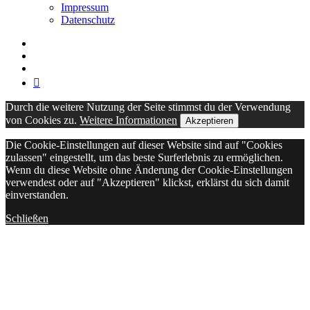
Impressum
Datenschutz
twitter
facebook
linkedin
vine
Durch die weitere Nutzung der Seite stimmst du der Verwendung
von Cookies zu.
Weitere Informationen
Akzeptieren
Die Cookie-Einstellungen auf dieser Website sind auf "Cookies
zulassen" eingestellt, um das beste Surferlebnis zu ermöglichen.
Wenn du diese Website ohne Änderung der Cookie-Einstellungen
verwendest oder auf "Akzeptieren" klickst, erklärst du sich damit
einverstanden.
Schließen