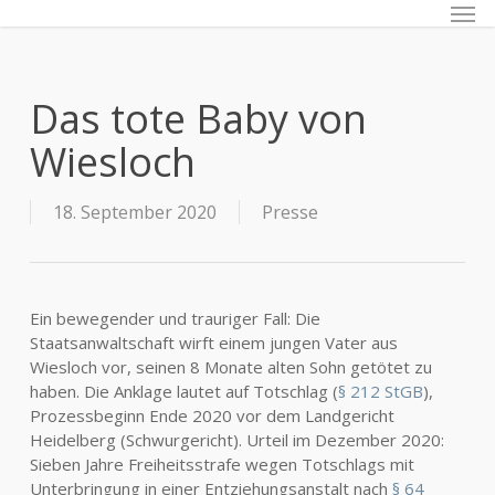
Men
Skip
to
main
content
Das tote Baby von
Wiesloch
18. September 2020
Presse
Ein bewegender und trauriger Fall: Die
Staatsanwaltschaft wirft einem jungen Vater aus
Wiesloch vor, seinen 8 Monate alten Sohn getötet zu
haben. Die Anklage lautet auf Totschlag (
§ 212 StGB
),
Prozessbeginn Ende 2020 vor dem Landgericht
Heidelberg (Schwurgericht). Urteil im Dezember 2020:
Sieben Jahre Freiheitsstrafe wegen Totschlags mit
Unterbringung in einer Entziehungsanstalt nach
§ 64