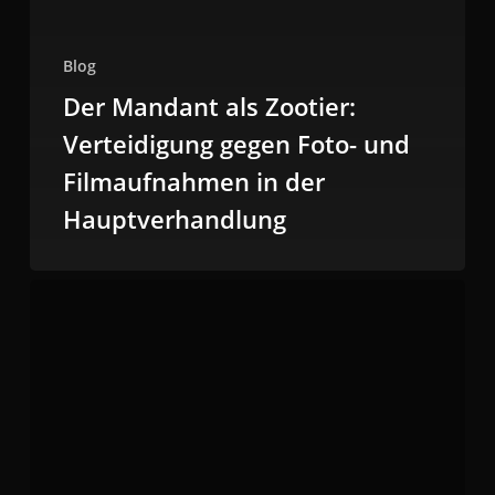
Blog
Der Mandant als Zootier:
Verteidigung gegen Foto- und
Filmaufnahmen in der
Hauptverhandlung
Der
neue
Anspruch
auf
Pflichtverteidigerwechsel:
Ende
des
„Anbiederungsfalls“