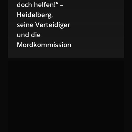
doch helfen!“ –
Heidelberg,
seine Verteidiger
und die
Mordkommission
Der
Mandant
als
Zootier:
Verteidigung
gegen
Foto-
und
Filmaufnahmen