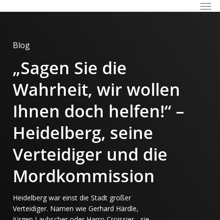
Men
Skip
to
main
content
Blog
„Sagen Sie die
Wahrheit, wir wollen
Ihnen doch helfen!“ –
Heidelberg, seine
Verteidiger und die
Mordkommission
Heidelberg war einst die Stadt großer
Verteidiger. Namen wie Gerhard Härdle,
Jürgen Laubscher oder Harro Croissier - sie