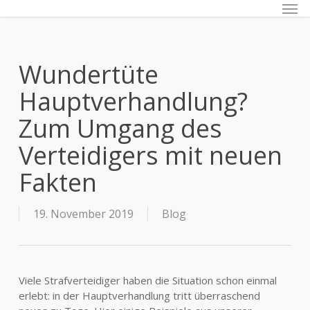
Men
Skip
to
main
content
Wundertüte
Hauptverhandlung?
Zum Umgang des
Verteidigers mit neuen
Fakten
19. November 2019
Blog
Viele Strafverteidiger haben die Situation schon einmal
erlebt: in der Hauptverhandlung tritt überraschend