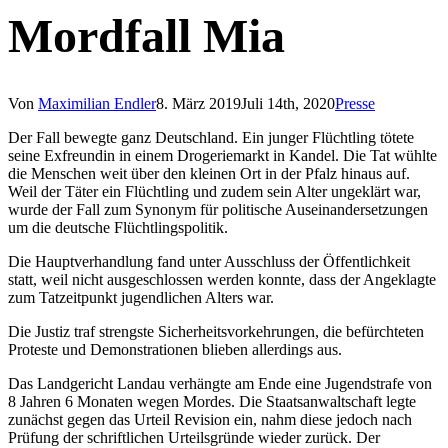
Search
Mordfall Mia
Von
Maximilian Endler
8. März 2019
Juli 14th, 2020
Presse
Der Fall bewegte ganz Deutschland. Ein junger Flüchtling tötete
seine Exfreundin in einem Drogeriemarkt in Kandel. Die Tat wühlte
die Menschen weit über den kleinen Ort in der Pfalz hinaus auf.
Weil der Täter ein Flüchtling und zudem sein Alter ungeklärt war,
wurde der Fall zum Synonym für politische Auseinandersetzungen
um die deutsche Flüchtlingspolitik.
Die Hauptverhandlung fand unter Ausschluss der Öffentlichkeit
statt, weil nicht ausgeschlossen werden konnte, dass der Angeklagte
zum Tatzeitpunkt jugendlichen Alters war.
Die Justiz traf strengste Sicherheitsvorkehrungen, die befürchteten
Proteste und Demonstrationen blieben allerdings aus.
Das Landgericht Landau verhängte am Ende eine Jugendstrafe von
8 Jahren 6 Monaten wegen Mordes. Die Staatsanwaltschaft legte
zunächst gegen das Urteil Revision ein, nahm diese jedoch nach
Prüfung der schriftlichen Urteilsgründe wieder zurück. Der