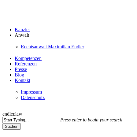
Skip
to
main
content
Menu
Kanzlei
Anwalt
Rechtsanwalt Maximilian Endler
Kompetenzen
Referenzen
Presse
Blog
Kontakt
Impressum
Datenschutz
endler.law
Press enter to begin your search
Suchen
Close